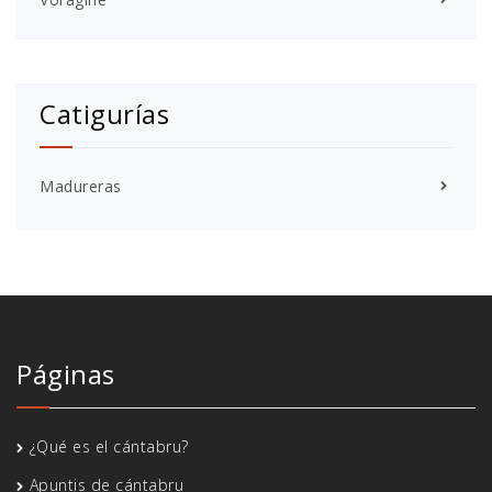
Catigurías
Madureras
Páginas
¿Qué es el cántabru?
Apuntis de cántabru