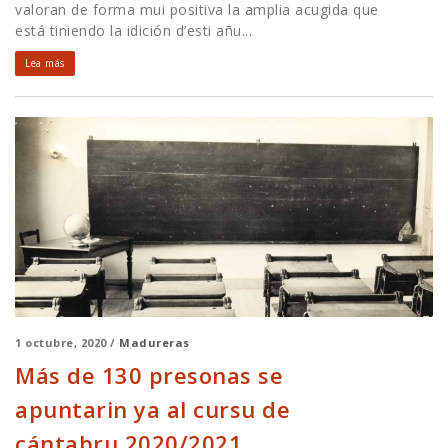
valoran de forma mui positiva la amplia acugida que
está tiniendo la idición d’esti añu...
Lea más
1 octubre, 2020 /
Madureras
Más de 130 presonas se
apuntarin ya al cursu de
cántabru 2020/2021