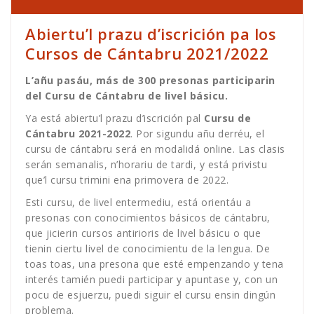
Abiertu’l prazu d’iscrición pa los
Cursos de Cántabru 2021/2022
L’añu pasáu, más de 300 presonas participarin
del Cursu de Cántabru de livel básicu.
Ya está abiertu’l prazu d’iscrición pal
Cursu de
Cántabru 2021-2022
. Por sigundu añu derréu, el
cursu de cántabru será en modalidá online. Las clasis
serán semanalis, n’horariu de tardi, y está privistu
que’l cursu trimini ena primovera de 2022.
Esti cursu, de livel entermediu, está orientáu a
presonas con conocimientos básicos de cántabru,
que jicierin cursos antirioris de livel básicu o que
tienin ciertu livel de conocimientu de la lengua. De
toas toas, una presona que esté empenzando y tena
interés tamién puedi participar y apuntase y, con un
pocu de esjuerzu, puedi siguir el cursu ensin dingún
problema.